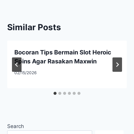
Similar Posts
Bocoran Tips Bermain Slot Heroic
Spins Agar Rasakan Maxwin
02/15/2026
Search