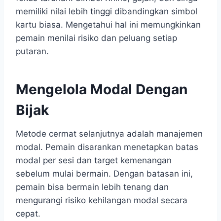
memiliki nilai lebih tinggi dibandingkan simbol
kartu biasa. Mengetahui hal ini memungkinkan
pemain menilai risiko dan peluang setiap
putaran.
Mengelola Modal Dengan
Bijak
Metode cermat selanjutnya adalah manajemen
modal. Pemain disarankan menetapkan batas
modal per sesi dan target kemenangan
sebelum mulai bermain. Dengan batasan ini,
pemain bisa bermain lebih tenang dan
mengurangi risiko kehilangan modal secara
cepat.