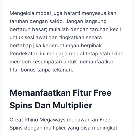
Mengelola modal juga berarti menyesuaikan
taruhan dengan saldo. Jangan langsung
bertaruh besar; mulailah dengan taruhan kecil
untuk sesi awal dan tingkatkan secara
bertahap jika keberuntungan berpihak.
Pendekatan ini menjaga modal tetap stabil dan
memberi kesempatan untuk memanfaatkan
fitur bonus tanpa tekanan.
Memanfaatkan Fitur Free
Spins Dan Multiplier
Great Rhino Megaways menawarkan Free
Spins dengan multiplier yang bisa meningkat