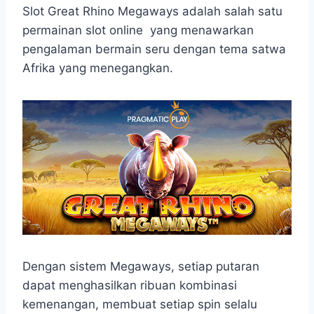
a
c
s
l
y
n
a
Slot Great Rhino Megaways adalah salah satu
t
e
s
e
p
e
r
permainan slot online yang menawarkan
s
b
e
g
e
e
pengalaman bermain seru dengan tema satwa
A
o
n
r
Afrika yang menegangkan.
p
o
g
a
p
k
e
m
r
Dengan sistem Megaways, setiap putaran
dapat menghasilkan ribuan kombinasi
kemenangan, membuat setiap spin selalu