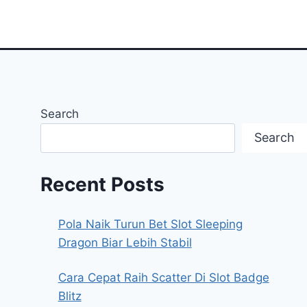
Search
Search
Recent Posts
Pola Naik Turun Bet Slot Sleeping
Dragon Biar Lebih Stabil
Cara Cepat Raih Scatter Di Slot Badge
Blitz