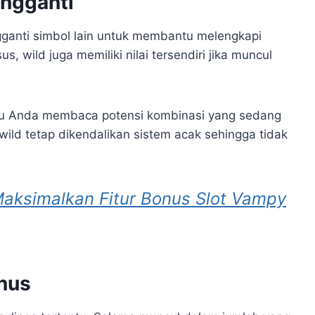
engganti
gganti simbol lain untuk membantu melengkapi
wild juga memiliki nilai tersendiri jika muncul
u Anda membaca potensi kombinasi yang sedang
wild tetap dikendalikan sistem acak sehingga tidak
Maksimalkan Fitur Bonus Slot Vampy
onus