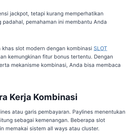
nsi jackpot, tetapi kurang memperhatikan
g padahal, pemahaman ini membantu Anda
an khas slot modern dengan kombinasi
SLOT
dan kemungkinan fitur bonus tertentu. Dengan
, serta mekanisme kombinasi, Anda bisa membaca
ra Kerja Kombinasi
lines atau garis pembayaran. Paylines menentukan
dihitung sebagai kemenangan. Beberapa slot
n memakai sistem all ways atau cluster.