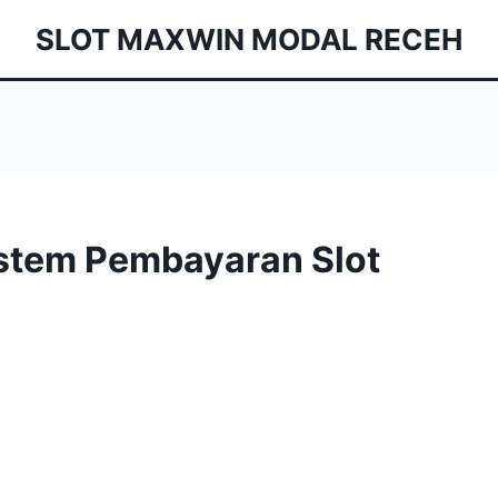
SLOT MAXWIN MODAL RECEH
tem Pembayaran Slot