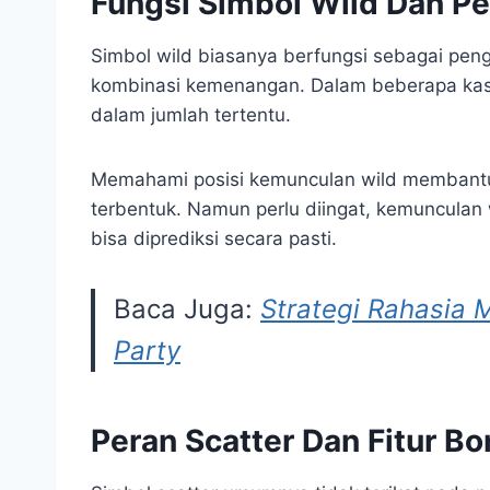
Fungsi Simbol Wild Dan P
Simbol wild biasanya berfungsi sebagai pen
kombinasi kemenangan. Dalam beberapa kasus, 
dalam jumlah tertentu.
Memahami posisi kemunculan wild membant
terbentuk. Namun perlu diingat, kemunculan 
bisa diprediksi secara pasti.
Baca Juga:
Strategi Rahasia 
Party
Peran Scatter Dan Fitur B