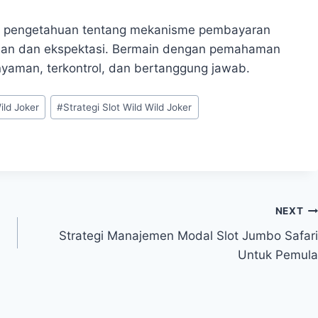
ak, pengetahuan tentang mekanisme pembayaran
han dan ekspektasi. Bermain dengan pemahaman
yaman, terkontrol, dan bertanggung jawab.
ild Joker
#
Strategi Slot Wild Wild Joker
NEXT
Strategi Manajemen Modal Slot Jumbo Safari
Untuk Pemula