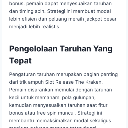
bonus, pemain dapat menyesuaikan taruhan
dan timing spin. Strategi ini membuat modal
lebih efisien dan peluang meraih jackpot besar
menjadi lebih realistis.
Pengelolaan Taruhan Yang
Tepat
Pengaturan taruhan merupakan bagian penting
dari trik ampuh Slot Release The Kraken.
Pemain disarankan memulai dengan taruhan
kecil untuk memahami pola gulungan,
kemudian menyesuaikan taruhan saat fitur
bonus atau free spin muncul. Strategi ini
membantu memaksimalkan modal sekaligus