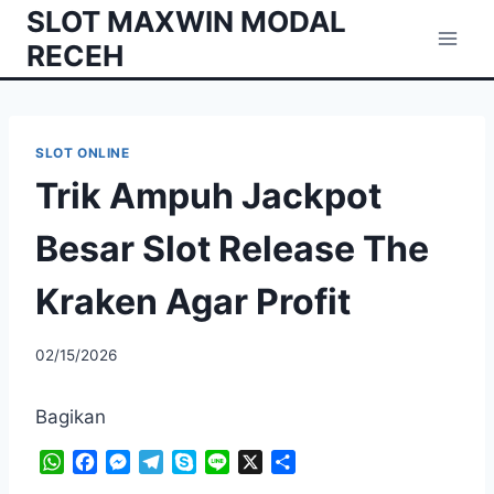
Skip
SLOT MAXWIN MODAL
to
RECEH
content
SLOT ONLINE
Trik Ampuh Jackpot
Besar Slot Release The
Kraken Agar Profit
02/15/2026
Bagikan
W
F
M
T
S
L
X
S
h
a
e
e
k
i
h