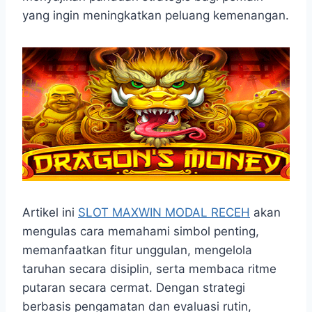
s
b
e
g
e
e
yang ingin meningkatkan peluang kemenangan.
A
o
n
r
p
o
g
a
p
k
e
m
r
Artikel ini
SLOT MAXWIN MODAL RECEH
akan
mengulas cara memahami simbol penting,
memanfaatkan fitur unggulan, mengelola
taruhan secara disiplin, serta membaca ritme
putaran secara cermat. Dengan strategi
berbasis pengamatan dan evaluasi rutin,