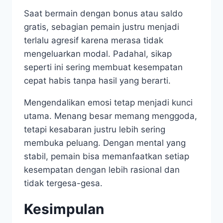
Saat bermain dengan bonus atau saldo
gratis, sebagian pemain justru menjadi
terlalu agresif karena merasa tidak
mengeluarkan modal. Padahal, sikap
seperti ini sering membuat kesempatan
cepat habis tanpa hasil yang berarti.
Mengendalikan emosi tetap menjadi kunci
utama. Menang besar memang menggoda,
tetapi kesabaran justru lebih sering
membuka peluang. Dengan mental yang
stabil, pemain bisa memanfaatkan setiap
kesempatan dengan lebih rasional dan
tidak tergesa-gesa.
Kesimpulan