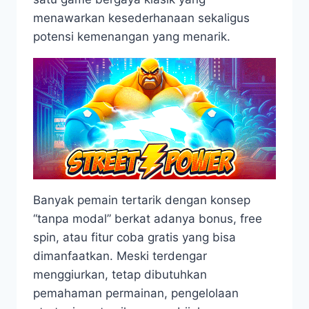
menawarkan kesederhanaan sekaligus
potensi kemenangan yang menarik.
Banyak pemain tertarik dengan konsep
“tanpa modal” berkat adanya bonus, free
spin, atau fitur coba gratis yang bisa
dimanfaatkan. Meski terdengar
menggiurkan, tetap dibutuhkan
pemahaman permainan, pengelolaan