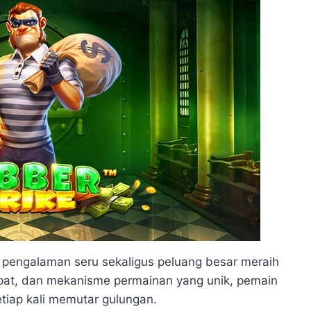
pengalaman seru sekaligus peluang besar meraih
epat, dan mekanisme permainan yang unik, pemain
iap kali memutar gulungan.