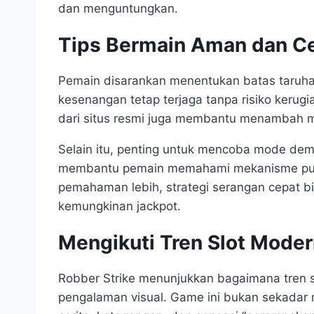
dan menguntungkan.
Tips Bermain Aman dan C
Pemain disarankan menentukan batas taruha
kesenangan tetap terjaga tanpa risiko keru
dari situs resmi juga membantu menambah mo
Selain itu, penting untuk mencoba mode dem
membantu pemain memahami mekanisme putar
pemahaman lebih, strategi serangan cepat bis
kemungkinan jackpot.
Mengikuti Tren Slot Mode
Robber Strike menunjukkan bagaimana tren sl
pengalaman visual. Game ini bukan sekadar 