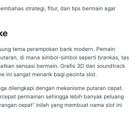
mbahas strategi, fitur, dan tips bermain agar
ke
gusung tema perampokan bank modern. Pemain
taran, di mana simbol-simbol seperti brankas, tas
atkan sensasi bermain. Grafis 3D dan soundtrack
ni sangat menarik bagi pecinta slot.
juga dilengkapi dengan mekanisme putaran cepat.
rcepat permainan sehingga lebih banyak peluang
ngan cepat” inilah yang membuat nama slot ini