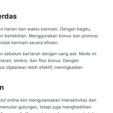
erdas
n harian dan waktu bermain. Dengan begitu,
gian berlebihan. Menggunakan bonus dan promosi
dal bermain secara efisien.
o sebelum bertaruh dengan uang asli. Mode ini
an, simbol, dan fitur bonus. Dengan
a dijalankan lebih efektif, meningkatkan
rn
ot online kini mengutamakan interaktivitas dan
memutar gulungan, tetapi juga menghadirkan