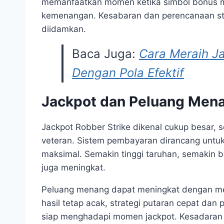
memanfaatkan momen ketika simbol bonus m
kemenangan. Kesabaran dan perencanaan str
diidamkan.
Baca Juga:
Cara Meraih Ja
Dengan Pola Efektif
Jackpot dan Peluang Men
Jackpot Robber Strike dikenal cukup besar,
veteran. Sistem pembayaran dirancang untuk
maksimal. Semakin tinggi taruhan, semakin be
juga meningkat.
Peluang menang dapat meningkat dengan me
hasil tetap acak, strategi putaran cepat dan
siap menghadapi momen jackpot. Kesadaran 