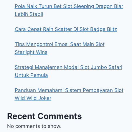
Pola Naik Turun Bet Slot Sleeping Dragon Biar
Lebih Stabil
Cara Cepat Raih Scatter Di Slot Badge Blitz
Tips Mengontrol Emosi Saat Main Slot
Starlight Wins
Strategi Manajemen Modal Slot Jumbo Safari
Untuk Pemula
Panduan Memahami Sistem Pembayaran Slot
Wild Wild Joker
Recent Comments
No comments to show.