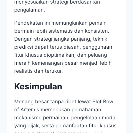
menyesuaikan strategi berdasarkan
pengalaman.
Pendekatan ini memungkinkan pemain
bermain lebih sistematis dan konsisten.
Dengan strategi jangka panjang, teknik
prediksi dapat terus diasah, penggunaan
fitur khusus dioptimalkan, dan peluang
meraih kemenangan besar menjadi lebih
realistis dan terukur.
Kesimpulan
Menang besar tanpa ribet lewat Slot Bow
of Artemis memerlukan pemahaman
mekanisme permainan, pengelolaan modal
yang bijak, serta pemanfaatan fitur khusus