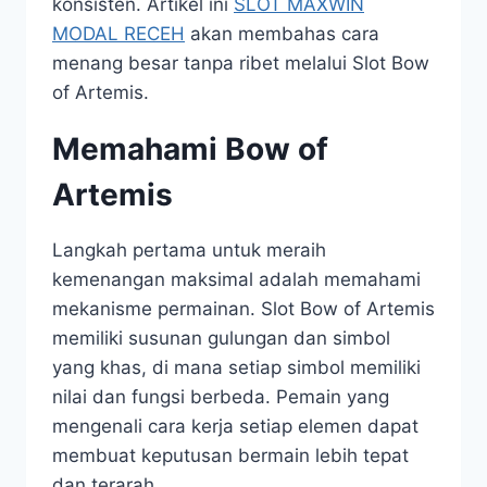
konsisten. Artikel ini
SLOT MAXWIN
MODAL RECEH
akan membahas cara
menang besar tanpa ribet melalui Slot Bow
of Artemis.
Memahami Bow of
Artemis
Langkah pertama untuk meraih
kemenangan maksimal adalah memahami
mekanisme permainan. Slot Bow of Artemis
memiliki susunan gulungan dan simbol
yang khas, di mana setiap simbol memiliki
nilai dan fungsi berbeda. Pemain yang
mengenali cara kerja setiap elemen dapat
membuat keputusan bermain lebih tepat
dan terarah.