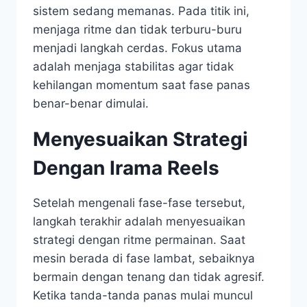
sistem sedang memanas. Pada titik ini,
menjaga ritme dan tidak terburu-buru
menjadi langkah cerdas. Fokus utama
adalah menjaga stabilitas agar tidak
kehilangan momentum saat fase panas
benar-benar dimulai.
Menyesuaikan Strategi
Dengan Irama Reels
Setelah mengenali fase-fase tersebut,
langkah terakhir adalah menyesuaikan
strategi dengan ritme permainan. Saat
mesin berada di fase lambat, sebaiknya
bermain dengan tenang dan tidak agresif.
Ketika tanda-tanda panas mulai muncul