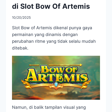
di Slot Bow Of Artemis
10/20/2025
Slot Bow of Artemis dikenal punya gaya
permainan yang dinamis dengan
perubahan ritme yang tidak selalu mudah
ditebak.
Namun, di balik tampilan visual yang