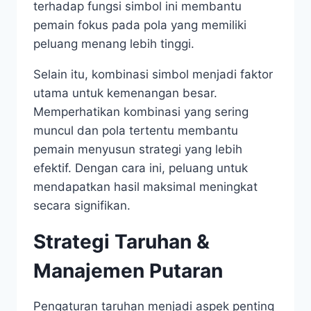
terhadap fungsi simbol ini membantu
pemain fokus pada pola yang memiliki
peluang menang lebih tinggi.
Selain itu, kombinasi simbol menjadi faktor
utama untuk kemenangan besar.
Memperhatikan kombinasi yang sering
muncul dan pola tertentu membantu
pemain menyusun strategi yang lebih
efektif. Dengan cara ini, peluang untuk
mendapatkan hasil maksimal meningkat
secara signifikan.
Strategi Taruhan &
Manajemen Putaran
Pengaturan taruhan menjadi aspek penting