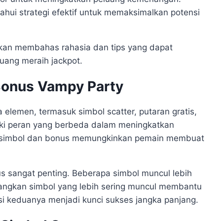
ui strategi efektif untuk memaksimalkan potensi
an membahas rahasia dan tips yang dapat
uang meraih jackpot.
Bonus Vampy Party
a elemen, termasuk simbol scatter, putaran gratis,
iki peran yang berbeda dalam meningkatkan
a simbol dan bonus memungkinkan pemain membuat
us sangat penting. Beberapa simbol muncul lebih
dangkan simbol yang lebih sering muncul membantu
 keduanya menjadi kunci sukses jangka panjang.