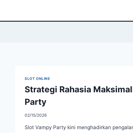
Skip
to
content
SLOT ONLINE
Strategi Rahasia Maksimal
Party
02/15/2026
Slot Vampy Party kini menghadirkan pengalam