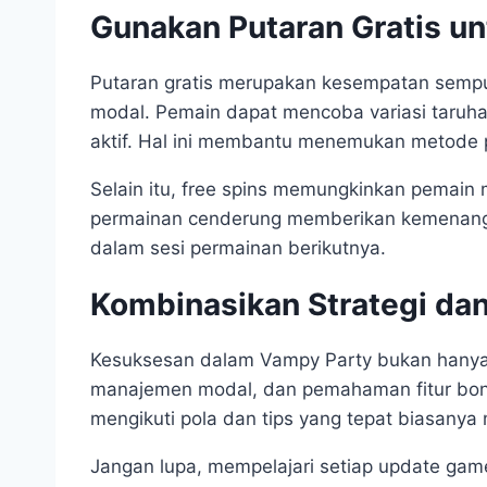
Gunakan Putaran Gratis u
Putaran gratis merupakan kesempatan sempurn
modal. Pemain dapat mencoba variasi taruha
aktif. Hal ini membantu menemukan metode 
Selain itu, free spins memungkinkan pemain
permainan cenderung memberikan kemenang
dalam sesi permainan berikutnya.
Kombinasikan Strategi dan
Kesuksesan dalam Vampy Party bukan hanya 
manajemen modal, dan pemahaman fitur bonu
mengikuti pola dan tips yang tepat biasanya m
Jangan lupa, mempelajari setiap update game