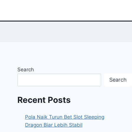
Search
Search
Recent Posts
Pola Naik Turun Bet Slot Sleeping
Dragon Biar Lebih Stabil