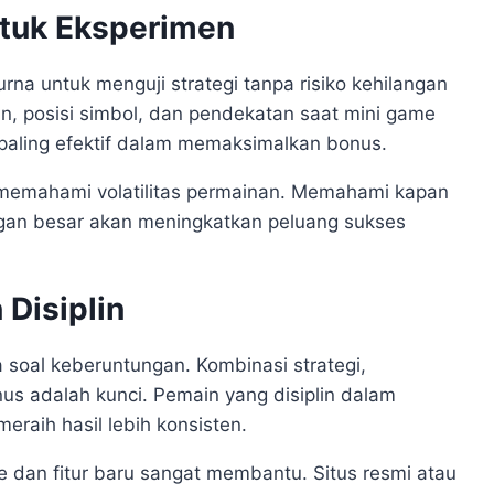
ntuk Eksperimen
a untuk menguji strategi tanpa risiko kehilangan
n, posisi simbol, dan pendekatan saat mini game
paling efektif dalam memaksimalkan bonus.
 memahami volatilitas permainan. Memahami kapan
an besar akan meningkatkan peluang sukses
 Disiplin
soal keberuntungan. Kombinasi strategi,
s adalah kunci. Pemain yang disiplin dalam
eraih hasil lebih konsisten.
 dan fitur baru sangat membantu. Situs resmi atau