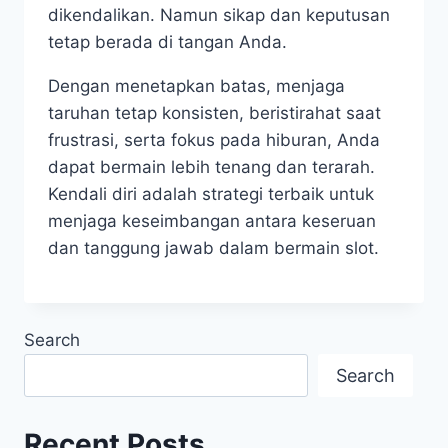
dikendalikan. Namun sikap dan keputusan
tetap berada di tangan Anda.
Dengan menetapkan batas, menjaga
taruhan tetap konsisten, beristirahat saat
frustrasi, serta fokus pada hiburan, Anda
dapat bermain lebih tenang dan terarah.
Kendali diri adalah strategi terbaik untuk
menjaga keseimbangan antara keseruan
dan tanggung jawab dalam bermain slot.
Search
Search
Recent Posts