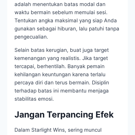
adalah menentukan batas modal dan
waktu bermain sebelum memulai sesi.
Tentukan angka maksimal yang siap Anda
gunakan sebagai hiburan, lalu patuhi tanpa
pengecualian.
Selain batas kerugian, buat juga target
kemenangan yang realistis. Jika target
tercapai, berhentilah. Banyak pemain
kehilangan keuntungan karena terlalu
percaya diri dan terus bermain. Disiplin
terhadap batas ini membantu menjaga
stabilitas emosi.
Jangan Terpancing Efek
Dalam Starlight Wins, sering muncul