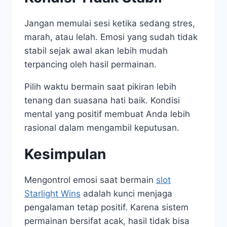
Jangan memulai sesi ketika sedang stres,
marah, atau lelah. Emosi yang sudah tidak
stabil sejak awal akan lebih mudah
terpancing oleh hasil permainan.
Pilih waktu bermain saat pikiran lebih
tenang dan suasana hati baik. Kondisi
mental yang positif membuat Anda lebih
rasional dalam mengambil keputusan.
Kesimpulan
Mengontrol emosi saat bermain
slot
Starlight Wins
adalah kunci menjaga
pengalaman tetap positif. Karena sistem
permainan bersifat acak, hasil tidak bisa