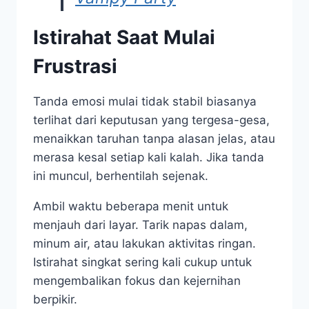
Istirahat Saat Mulai
Frustrasi
Tanda emosi mulai tidak stabil biasanya
terlihat dari keputusan yang tergesa-gesa,
menaikkan taruhan tanpa alasan jelas, atau
merasa kesal setiap kali kalah. Jika tanda
ini muncul, berhentilah sejenak.
Ambil waktu beberapa menit untuk
menjauh dari layar. Tarik napas dalam,
minum air, atau lakukan aktivitas ringan.
Istirahat singkat sering kali cukup untuk
mengembalikan fokus dan kejernihan
berpikir.