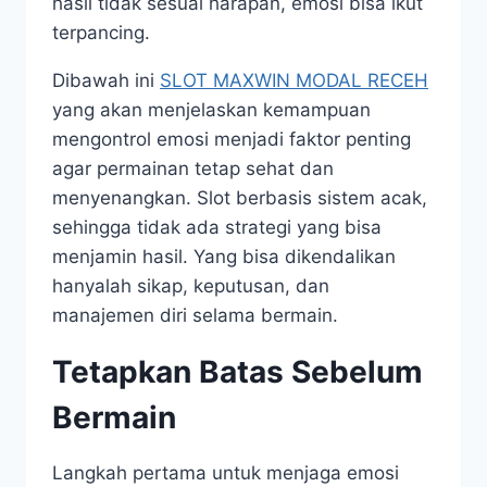
hasil tidak sesuai harapan, emosi bisa ikut
terpancing.
Dibawah ini
SLOT MAXWIN MODAL RECEH
yang akan menjelaskan kemampuan
mengontrol emosi menjadi faktor penting
agar permainan tetap sehat dan
menyenangkan. Slot berbasis sistem acak,
sehingga tidak ada strategi yang bisa
menjamin hasil. Yang bisa dikendalikan
hanyalah sikap, keputusan, dan
manajemen diri selama bermain.
Tetapkan Batas Sebelum
Bermain
Langkah pertama untuk menjaga emosi