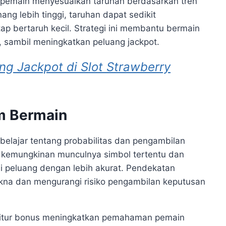
pemain menyesuaikan taruhan berdasarkan tren
ng lebih tinggi, taruhan dapat sedikit
tap bertaruh kecil. Strategi ini membantu bermain
, sambil meningkatkan peluang jackpot.
ng Jackpot di Slot Strawberry
m Bermain
 belajar tentang probabilitas dan pengambilan
kemungkinan munculnya simbol tertentu dan
 peluang dengan lebih akurat. Pendekatan
kna dan mengurangi risiko pengambilan keputusan
n fitur bonus meningkatkan pemahaman pemain