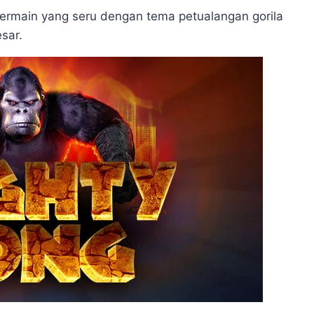
rmain yang seru dengan tema petualangan gorila
sar.