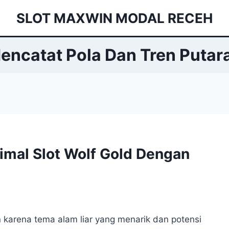
SLOT MAXWIN MODAL RECEH
encatat Pola Dan Tren Putar
imal Slot Wolf Gold Dengan
n karena tema alam liar yang menarik dan potensi