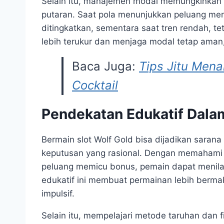
Selain itu, manajemen modal memungkinkan 
putaran. Saat pola menunjukkan peluang mena
ditingkatkan, sementara saat tren rendah, te
lebih terukur dan menjaga modal tetap aman
Baca Juga:
Tips Jitu Mena
Cocktail
Pendekatan Edukatif Dala
Bermain slot Wolf Gold bisa dijadikan sarana
keputusan yang rasional. Dengan memahami 
peluang memicu bonus, pemain dapat menilai
edukatif ini membuat permainan lebih berma
impulsif.
Selain itu, mempelajari metode taruhan da