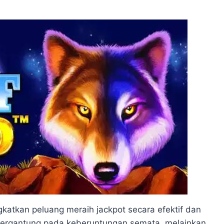
katkan peluang meraih jackpot secara efektif dan
bergantung pada keberuntungan semata, melainkan