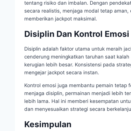
tentang risiko dan imbalan. Dengan pendekat
secara realistis, menjaga modal tetap aman,
memberikan jackpot maksimal.
Disiplin Dan Kontrol Emosi
Disiplin adalah faktor utama untuk meraih jac
cenderung meningkatkan taruhan saat kalah
kerugian lebih besar. Konsistensi pada strate
mengejar jackpot secara instan.
Kontrol emosi juga membantu pemain tetap fo
menjaga disiplin, permainan menjadi lebih te
lebih lama. Hal ini memberi kesempatan unt
dan menyesuaikan strategi secara berkelanju
Kesimpulan