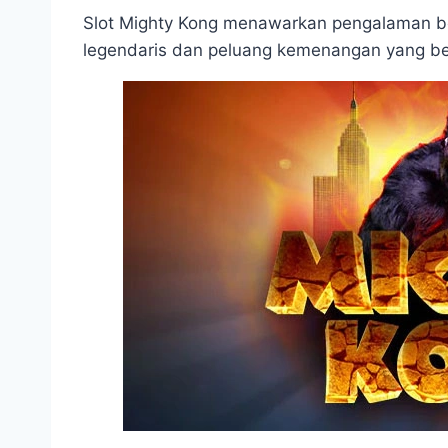
Slot Mighty Kong menawarkan pengalaman be
legendaris dan peluang kemenangan yang be