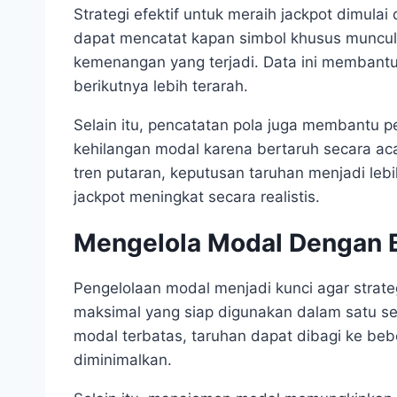
Strategi efektif untuk meraih jackpot dimula
dapat mencatat kapan simbol khusus muncul
kemenangan yang terjadi. Data ini membantu
berikutnya lebih terarah.
Selain itu, pencatatan pola juga membantu 
kehilangan modal karena bertaruh secara a
tren putaran, keputusan taruhan menjadi lebi
jackpot meningkat secara realistis.
Mengelola Modal Dengan B
Pengelolaan modal menjadi kunci agar strateg
maksimal yang siap digunakan dalam satu se
modal terbatas, taruhan dapat dibagi ke beb
diminimalkan.