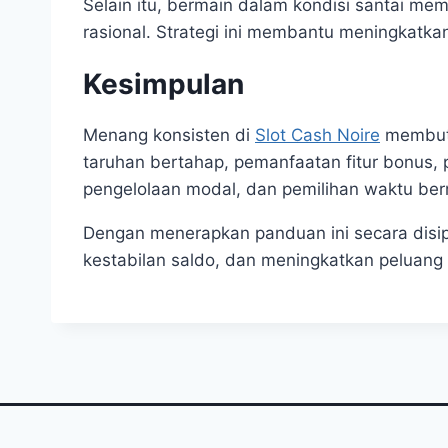
Selain itu, bermain dalam kondisi santai 
rasional. Strategi ini membantu meningkatka
Kesimpulan
Menang konsisten di
Slot Cash Noire
membutu
taruhan bertahap, pemanfaatan fitur bonus, p
pengelolaan modal, dan pemilihan waktu ber
Dengan menerapkan panduan ini secara disip
kestabilan saldo, dan meningkatkan peluang