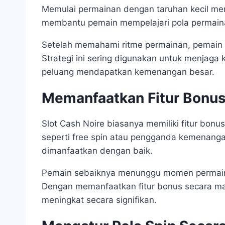
Memulai permainan dengan taruhan kecil menja
membantu pemain mempelajari pola permaina
Setelah memahami ritme permainan, pemain 
Strategi ini sering digunakan untuk menjag
peluang mendapatkan kemenangan besar.
Memanfaatkan Fitur Bonus
Slot Cash Noire biasanya memiliki fitur bonu
seperti free spin atau pengganda kemenanga
dimanfaatkan dengan baik.
Pemain sebaiknya menunggu momen permaina
Dengan memanfaatkan fitur bonus secara ma
meningkat secara signifikan.