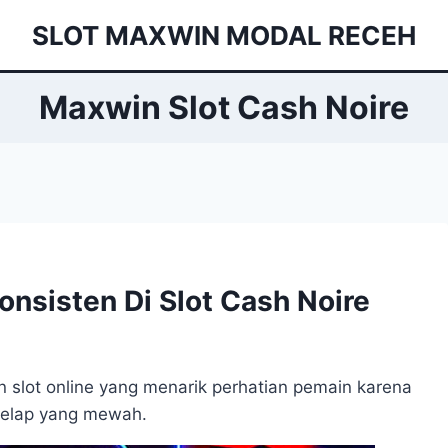
SLOT MAXWIN MODAL RECEH
Maxwin Slot Cash Noire
sisten Di Slot Cash Noire
n slot online yang menarik perhatian pemain karena
gelap yang mewah.