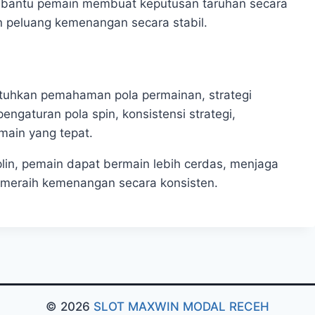
membantu pemain membuat keputusan taruhan secara
n peluang kemenangan secara stabil.
hkan pemahaman pola permainan, strategi
engaturan pola spin, konsistensi strategi,
main yang tepat.
lin, pemain dapat bermain lebih cerdas, menjaga
 meraih kemenangan secara konsisten.
© 2026
SLOT MAXWIN MODAL RECEH