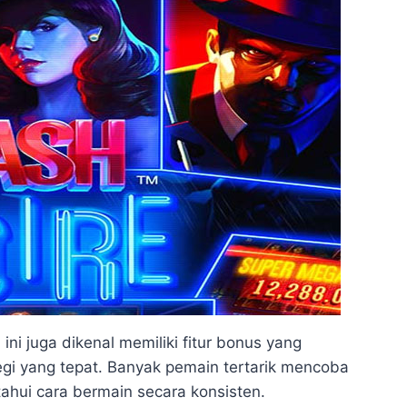
ni juga dikenal memiliki fitur bonus yang
gi yang tepat. Banyak pemain tertarik mencoba
hui cara bermain secara konsisten.