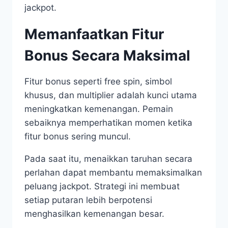
jackpot.
Memanfaatkan Fitur
Bonus Secara Maksimal
Fitur bonus seperti free spin, simbol
khusus, dan multiplier adalah kunci utama
meningkatkan kemenangan. Pemain
sebaiknya memperhatikan momen ketika
fitur bonus sering muncul.
Pada saat itu, menaikkan taruhan secara
perlahan dapat membantu memaksimalkan
peluang jackpot. Strategi ini membuat
setiap putaran lebih berpotensi
menghasilkan kemenangan besar.