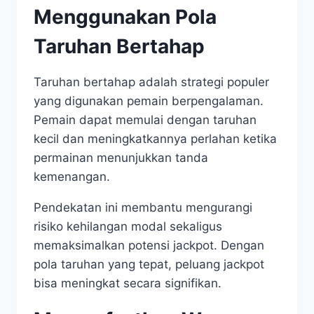
Menggunakan Pola
Taruhan Bertahap
Taruhan bertahap adalah strategi populer
yang digunakan pemain berpengalaman.
Pemain dapat memulai dengan taruhan
kecil dan meningkatkannya perlahan ketika
permainan menunjukkan tanda
kemenangan.
Pendekatan ini membantu mengurangi
risiko kehilangan modal sekaligus
memaksimalkan potensi jackpot. Dengan
pola taruhan yang tepat, peluang jackpot
bisa meningkat secara signifikan.