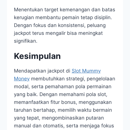
Menentukan target kemenangan dan batas
kerugian membantu pemain tetap disiplin.
Dengan fokus dan konsistensi, peluang
jackpot terus mengalir bisa meningkat
signifikan.
Kesimpulan
Mendapatkan jackpot di
Slot Mummy
Money
membutuhkan strategi, pengelolaan
modal, serta pemahaman pola permainan
yang baik. Dengan memahami pola slot,
memanfaatkan fitur bonus, menggunakan
taruhan bertahap, memilih waktu bermain
yang tepat, mengombinasikan putaran
manual dan otomatis, serta menjaga fokus