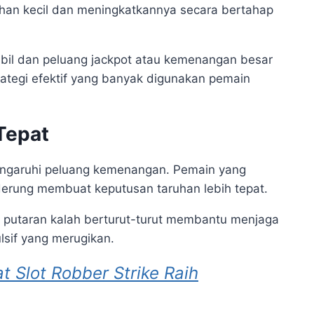
an kecil dan meningkatkannya secara bertahap
bil dan peluang jackpot atau kemenangan besar
trategi efektif yang banyak digunakan pemain
Tepat
ngaruhi peluang kemenangan. Pemain yang
derung membuat keputusan taruhan lebih tepat.
pa putaran kalah berturut-turut membantu menjaga
lsif yang merugikan.
 Slot Robber Strike Raih