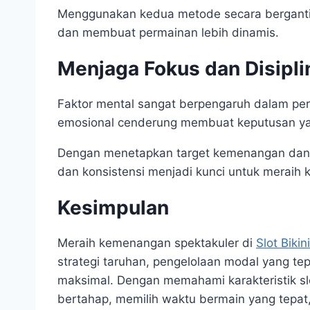
Menggunakan kedua metode secara berganti
dan membuat permainan lebih dinamis.
Menjaga Fokus dan Disipli
Faktor mental sangat berpengaruh dalam per
emosional cenderung membuat keputusan ya
Dengan menetapkan target kemenangan dan ba
dan konsistensi menjadi kunci untuk meraih k
Kesimpulan
Meraih kemenangan spektakuler di
Slot Bikin
strategi taruhan, pengelolaan modal yang te
maksimal. Dengan memahami karakteristik s
bertahap, memilih waktu bermain yang tepa