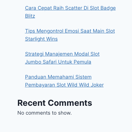
Cara Cepat Raih Scatter Di Slot Badge
Blitz
Tips Mengontrol Emosi Saat Main Slot
Starlight Wins
Strategi Manajemen Modal Slot
Jumbo Safari Untuk Pemula
Panduan Memahami Sistem
Pembayaran Slot Wild Wild Joker
Recent Comments
No comments to show.