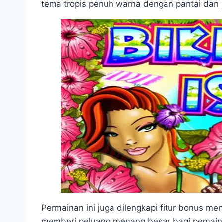
tema tropis penuh warna dengan pantai dan p
Permainan ini juga dilengkapi fitur bonus me
memberi peluang menang besar bagi pemain 