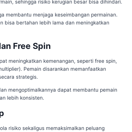
in, sehingga risiko kerugian besar bisa dihindari.
uga membantu menjaga keseimbangan permainan.
 bisa bertahan lebih lama dan meningkatkan
an Free Spin
dapat meningkatkan kemenangan, seperti free spin,
(multiplier). Pemain disarankan memanfaatkan
ecara strategis.
 dan mengoptimalkannya dapat membantu pemain
 lebih konsisten.
p
a risiko sekaligus memaksimalkan peluang