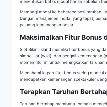
menentukan batas modal harian sebelum berma
Membagi modal ke beberapa sesi taruhan j
Dengan manajemen modal yang tepat, pemain
peluang kemenangan besar.
Maksimalkan Fitur Bonus d
Slot Bikini Island memiliki fitur bonus yang 
simbol liar (wild), dan pengali kemenangan 
momen fitur ini untuk meningkatkan taruhan s
Memahami kapan fitur bonus sering muncul
mendapatkan kemenangan spektakuler dengan
Terapkan Taruhan Bertaha
Taruhan bertahap membantu pemain mengelol