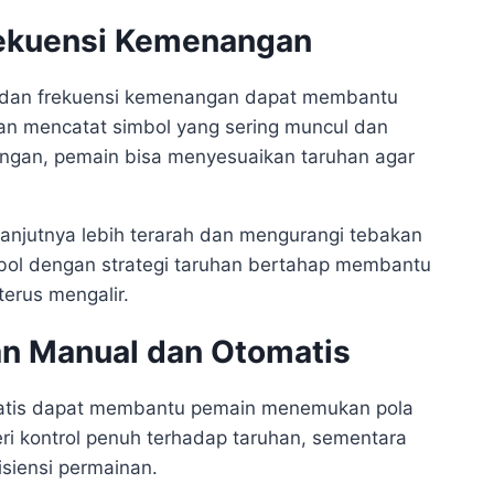
rekuensi Kemenangan
ol dan frekuensi kemenangan dapat membantu
an mencatat simbol yang sering muncul dan
ngan, pemain bisa menyesuaikan taruhan agar
lanjutnya lebih terarah dan mengurangi tebakan
ol dengan strategi taruhan bertahap membantu
terus mengalir.
n Manual dan Otomatis
atis dapat membantu pemain menemukan pola
i kontrol penuh terhadap taruhan, sementara
isiensi permainan.