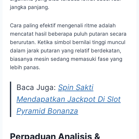
jangka panjang.
Cara paling efektif mengenali ritme adalah
mencatat hasil beberapa puluh putaran secara
berurutan. Ketika simbol bernilai tinggi muncul
dalam jarak putaran yang relatif berdekatan,
biasanya mesin sedang memasuki fase yang
lebih panas.
Baca Juga:
Spin Sakti
Mendapatkan Jackpot Di Slot
Pyramid Bonanza
Perpaduan Analisis &