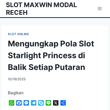
Skip
SLOT MAXWIN MODAL
to
RECEH
content
SLOT ONLINE
Mengungkap Pola Slot
Starlight Princess di
Balik Setiap Putaran
10/19/2025
Bagikan
W
F
M
T
S
L
X
S
h
a
e
e
k
i
h